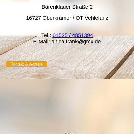
Bärenklauer Straße 2
16727 Oberkrämer / OT Vehlefanz
Tel.:
01525 / 4851394
E-Mail: anica.frank@gmx.de
Kontakt & Adresse