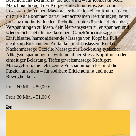
Manchmal braucht der Körper einfach nur eins: Zeit zum
Loslassen. In meinen Massagen schaffe ich einen Raum, in dem
du zur Ruhe kommen darfst. Mit achtsamen Berührungen, tiefer
Präsenz und individuellen Techniken unterstütze ich dich dabei,
Verspannungen zu lösen, dein Nervensystem zu entspannen und
wieder mehr bei dir anzukommen. Ganzkörpermassage
Einfühlsame, harmonisierende Massage von Kopf bis Fuß –
ideal zum Entspannen, Auftanken und Loslassen. Rücken-
Nackenmassage Gezielte Massage zur Lockerung typischer
Alltagsverspannungen – wohltuend bei Stress, Kopfdruck oder
einseitiger Belastung. Tiefengewebsmassage Kräftigere
Massageform, die tiefsitzende Verspannungen löst und die
Faszien anspricht – für spürbare Erleichterung und neue
Beweglichkeit.
Preis
60 Min. - 89,00 €
Preis
30 Min. - 51,00 €