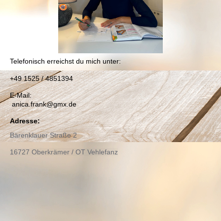
T
elefonisch erreichst du mich unter:
+49 1525 / 4851394
E-Mail:
anica.frank@gmx.de
Adresse:
Bärenklauer Straße 2
16727 Oberkrämer / OT Vehlefanz